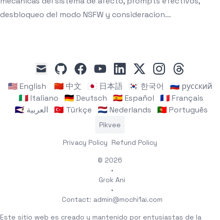
mecánicas del sistema de afecto, prompts efectivos,
desbloqueo del modo NSFW y consideracion...
github
facebook
youtube
linkedin
x
instagram
threads
mail
🇺🇸 English
🇨🇳 中文
🇯🇵 日本語
🇰🇷 한국어
🇷🇺 русский
🇮🇹 Italiano
🇩🇪 Deutsch
🇪🇸 Español
🇫🇷 Français
🇸🇦 العربية
🇹🇷 Türkçe
🇳🇱 Nederlands
🇵🇹 Português
Pikvee
Privacy Policy
Refund Policy
© 2026
•
Grok Ani
•
Contact:
admin@mochi1ai.com
Este sitio web es creado y mantenido por entusiastas de la